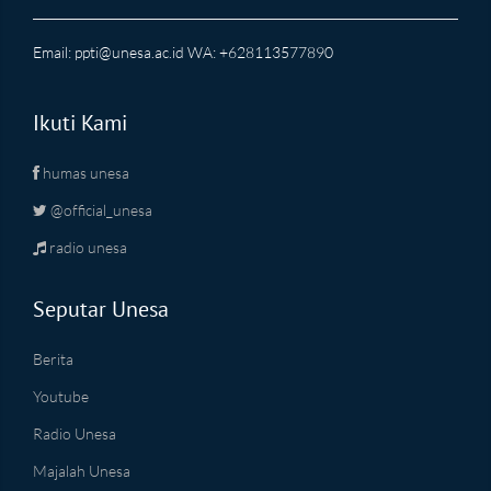
Email:
ppti@unesa.ac.id
WA: +628113577890
Ikuti Kami
humas unesa
@official_unesa
radio unesa
Seputar Unesa
Berita
Youtube
Radio Unesa
Majalah Unesa