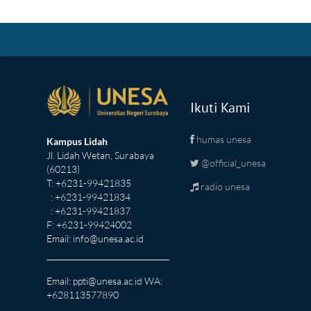
Ikuti Kami
humas unesa
Kampus Lidah
Jl. Lidah Wetan, Surabaya
@official_unesa
(60213)
T: +6231-99421835
radio unesa
: +6231-99421834
: +6231-99421837
F: +6231-99424002
Email:
info@unesa.ac.id
Email:
ppti@unesa.ac.id
WA:
+628113577890