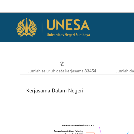
Jumlah seluruh data kerjasama
33454
Jumlah da
Kerjasama Dalam Negeri
Perusahaan multinasional
Perusahaan multinasional
: 1.3 %
: 1.3 %
Perusahaan rintisan (startup
Perusahaan rintisan (startup