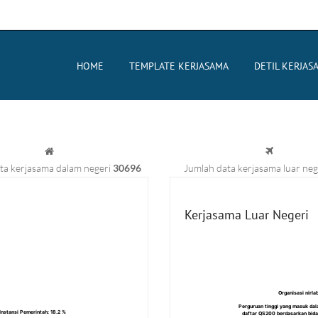
HOME
TEMPLATE KERJASAMA
DETIL KERJAS
ta kerjasama dalam negeri
30696
Jumlah data kerjasama luar neg
Kerjasama Luar Negeri
Organisasi nirla
Organisasi nirla
Perguruan tinggi yang masuk da
Perguruan tinggi yang masuk da
Instansi Pemerintah
Instansi Pemerintah
: 18.2 %
: 18.2 %
daftar QS200 berdasarkan bid
daftar QS200 berdasarkan bid