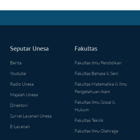
Seputar Unesa
Fakultas
Berita
Fakultas Ilmu Pendidikan
Youtube
Fakultas Bahasa & Seni
Radio Unesa
Fakultas Matematika & Ilmu
Pengetahuan Alam
Majalah Unesa
Fakultas Ilmu Sosial &
Direktori
Hukum
Survei Layanan Unesa
Fakultas Teknik
E-Layanan
Fakultas Ilmu Olahraga