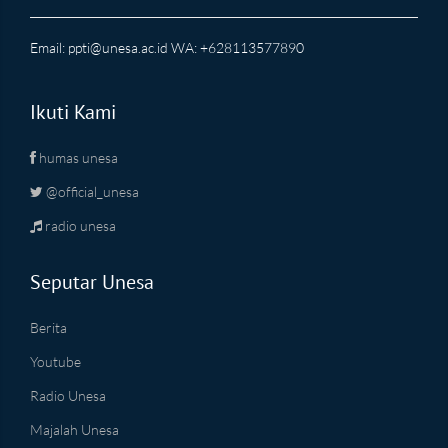
Email:
ppti@unesa.ac.id
WA: +628113577890
Ikuti Kami
humas unesa
@official_unesa
radio unesa
Seputar Unesa
Berita
Youtube
Radio Unesa
Majalah Unesa