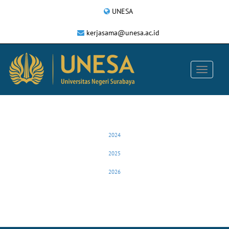
UNESA
kerjasama@unesa.ac.id
2024
2025
2026