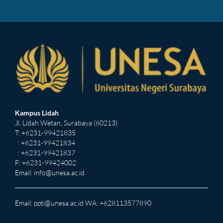
Kampus Lidah
Jl. Lidah Wetan, Surabaya (60213)
T: +6231-99421835
: +6231-99421834
: +6231-99421837
F: +6231-99424002
Email:
info@unesa.ac.id
Email:
ppti@unesa.ac.id
WA: +628113577890