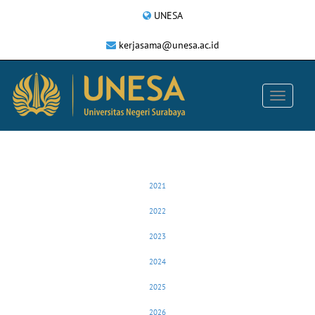
UNESA
kerjasama@unesa.ac.id
2021
2022
2023
2024
2025
2026