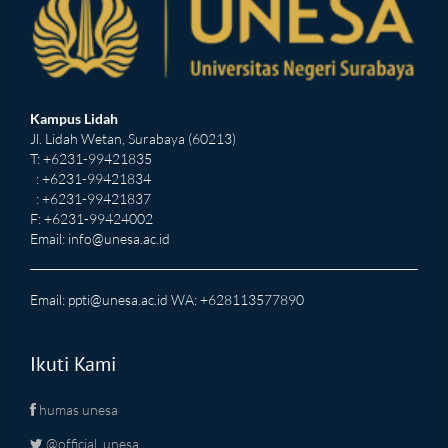
Kampus Lidah
Jl. Lidah Wetan, Surabaya (60213)
T: +6231-99421835
: +6231-99421834
: +6231-99421837
F: +6231-99424002
Email:
info@unesa.ac.id
Email:
ppti@unesa.ac.id
WA: +628113577890
Ikuti Kami
humas unesa
@official_unesa