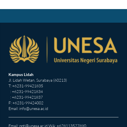
Kampus Lidah
Jl. Lidah Wetan, Surabaya (60213)
T: +6231-99421835
: +6231-99421834
: +6231-99421837
F: +6231-99424002
Email:
info@unesa.ac.id
Email:
ppti@unesa.ac.id
WA: +628113577890