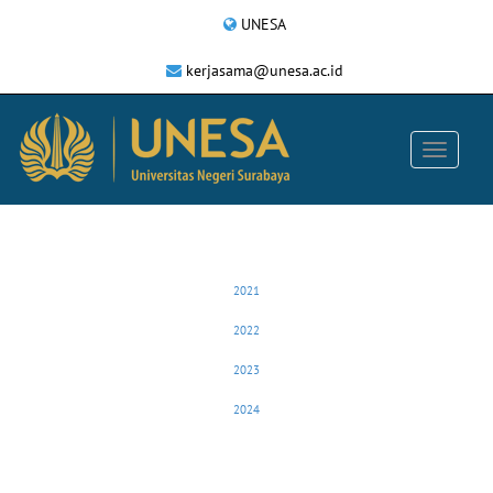
UNESA
kerjasama@unesa.ac.id
2021
2022
2023
2024