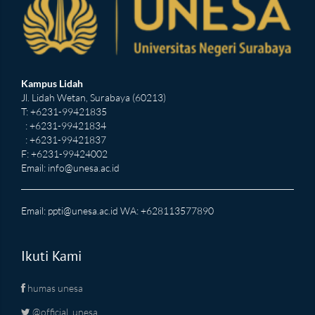
Kampus Lidah
Jl. Lidah Wetan, Surabaya (60213)
T: +6231-99421835
: +6231-99421834
: +6231-99421837
F: +6231-99424002
Email:
info@unesa.ac.id
Email:
ppti@unesa.ac.id
WA: +628113577890
Ikuti Kami
humas unesa
@official_unesa