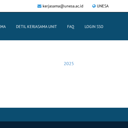
kerjasama@unesa.ac.id
UNESA
AMA
DETIL KERJASAMA UNIT
FAQ
LOGIN SSO
2025