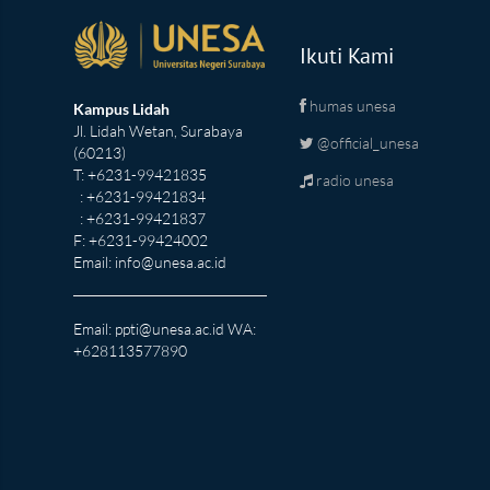
Ikuti Kami
humas unesa
Kampus Lidah
Jl. Lidah Wetan, Surabaya
@official_unesa
(60213)
T: +6231-99421835
radio unesa
: +6231-99421834
: +6231-99421837
F: +6231-99424002
Email:
info@unesa.ac.id
Email:
ppti@unesa.ac.id
WA:
+628113577890