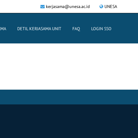
kerjasama@unesa.ac.id
UNESA
AMA
DETIL KERJASAMA UNIT
FAQ
LOGIN SSO