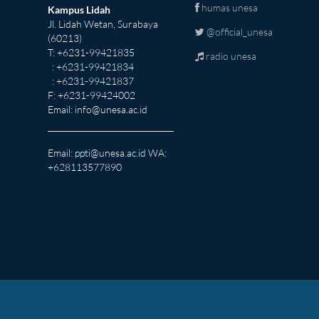
humas unesa
Kampus Lidah
Jl. Lidah Wetan, Surabaya
@official_unesa
(60213)
T: +6231-99421835
radio unesa
: +6231-99421834
: +6231-99421837
F: +6231-99424002
Email:
info@unesa.ac.id
Email:
ppti@unesa.ac.id
WA:
+628113577890