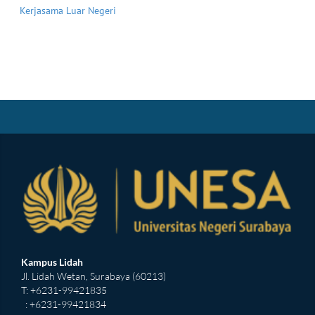
Kerjasama Luar Negeri
Kampus Lidah
Jl. Lidah Wetan, Surabaya (60213)
T: +6231-99421835
: +6231-99421834