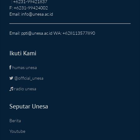
: +6231-99421837
F: +6231-99424002
Email:
info@unesa.ac.id
Email:
ppti@unesa.ac.id
WA: +628113577890
Ikuti Kami
humas unesa
@official_unesa
radio unesa
Seputar Unesa
Berita
Youtube