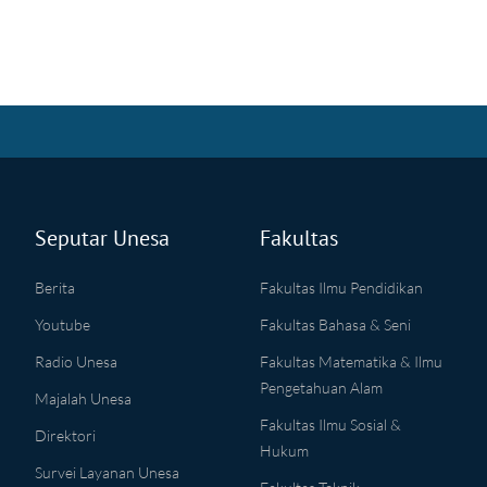
Seputar Unesa
Fakultas
Berita
Fakultas Ilmu Pendidikan
Youtube
Fakultas Bahasa & Seni
Radio Unesa
Fakultas Matematika & Ilmu
Pengetahuan Alam
Majalah Unesa
Fakultas Ilmu Sosial &
Direktori
Hukum
Survei Layanan Unesa