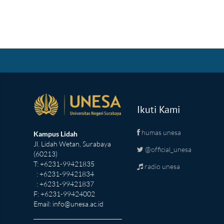
Ikuti Kami
humas unesa
Kampus Lidah
Jl. Lidah Wetan, Surabaya
@official_unesa
(60213)
T: +6231-99421835
radio unesa
: +6231-99421834
: +6231-99421837
F: +6231-99424002
Email:
info@unesa.ac.id