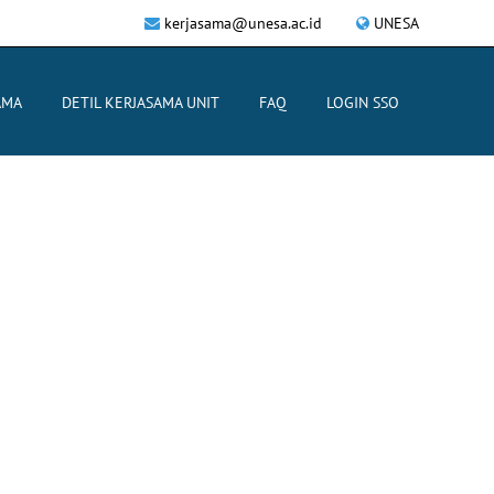
kerjasama@unesa.ac.id
UNESA
AMA
DETIL KERJASAMA UNIT
FAQ
LOGIN SSO