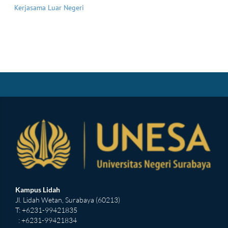
Kerjasama Luar Negeri
Kampus Lidah
Jl. Lidah Wetan, Surabaya (60213)
T: +6231-99421835
: +6231-99421834