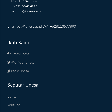
: +6231-99421837
F: +6231-99424002
Email:
info@unesa.ac.id
Email:
ppti@unesa.ac.id
WA: +628113577890
Ikuti Kami
humas unesa
@official_unesa
radio unesa
Seputar Unesa
Berita
Youtube