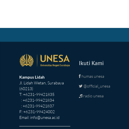
Ikuti Kami
humas unesa
Kampus Lidah
Jl. Lidah Wetan, Surabaya
@official_unesa
(60213)
T: +6231-99421835
radio unesa
: +6231-99421834
: +6231-99421837
F: +6231-99424002
Email:
info@unesa.ac.id