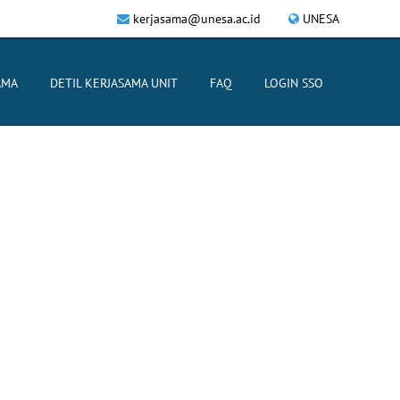
kerjasama@unesa.ac.id
UNESA
AMA
DETIL KERJASAMA UNIT
FAQ
LOGIN SSO