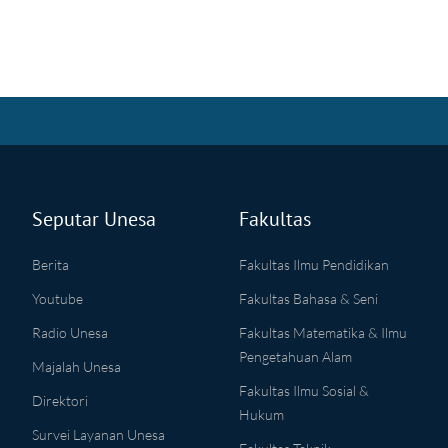
Seputar Unesa
Fakultas
Berita
Fakultas Ilmu Pendidikan
Youtube
Fakultas Bahasa & Seni
Radio Unesa
Fakultas Matematika & Ilmu
Pengetahuan Alam
Majalah Unesa
Fakultas Ilmu Sosial &
Direktori
Hukum
Survei Layanan Unesa