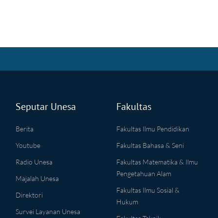
Seputar Unesa
Fakultas
Berita
Fakultas Ilmu Pendidikan
Youtube
Fakultas Bahasa & Seni
Radio Unesa
Fakultas Matematika & Ilmu
Pengetahuan Alam
Majalah Unesa
Fakultas Ilmu Sosial &
Direktori
Hukum
Survei Layanan Unesa