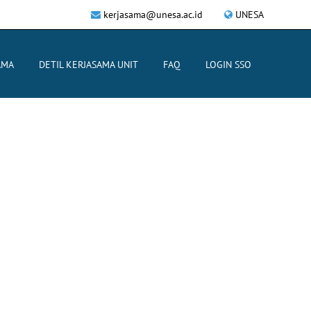
kerjasama@unesa.ac.id
UNESA
AMA
DETIL KERJASAMA UNIT
FAQ
LOGIN SSO