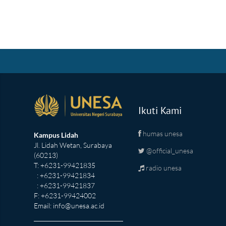
Ikuti Kami
humas unesa
Kampus Lidah
Jl. Lidah Wetan, Surabaya
@official_unesa
(60213)
T: +6231-99421835
radio unesa
: +6231-99421834
: +6231-99421837
F: +6231-99424002
Email:
info@unesa.ac.id