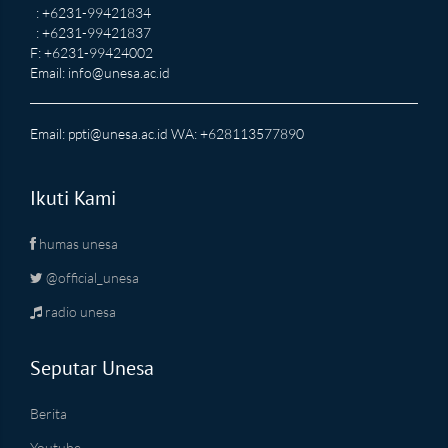
: +6231-99421834
: +6231-99421837
F: +6231-99424002
Email:
info@unesa.ac.id
Email:
ppti@unesa.ac.id
WA: +628113577890
Ikuti Kami
humas unesa
@official_unesa
radio unesa
Seputar Unesa
Berita
Youtube