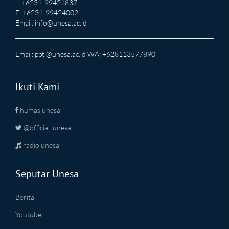
: +6231-99421837
F: +6231-99424002
Email:
info@unesa.ac.id
Email:
ppti@unesa.ac.id
WA: +628113577890
Ikuti Kami
humas unesa
@official_unesa
radio unesa
Seputar Unesa
Berita
Youtube