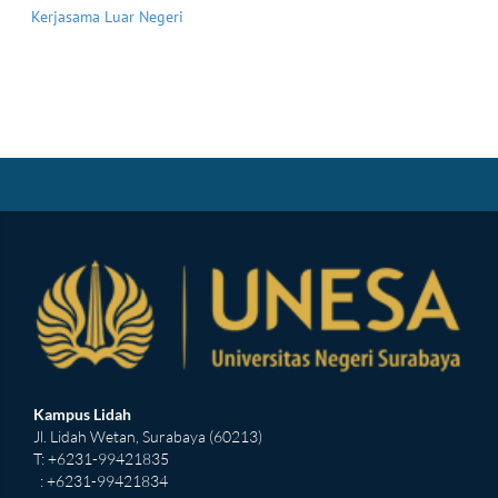
Kerjasama Luar Negeri
Kampus Lidah
Jl. Lidah Wetan, Surabaya (60213)
T: +6231-99421835
: +6231-99421834